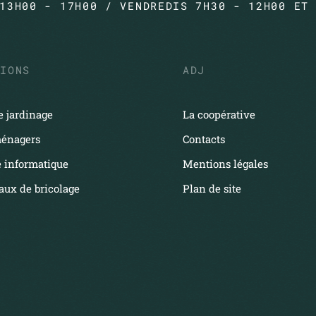
13H00 - 17H00 / VENDREDIS 7H30 - 12H00 ET
TIONS
ADJ
 jardinage
La coopérative
énagers
Contacts
 informatique
Mentions légales
vaux de bricolage
Plan de site